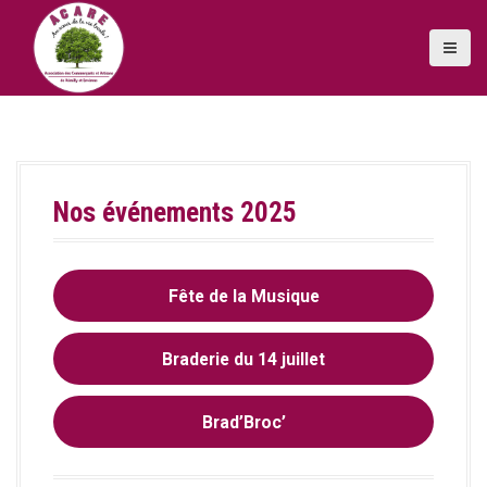
A
l
l
e
r
a
u
c
o
Nos événements 2025
n
t
e
n
Fête de la Musique
u
p
r
Braderie du 14 juillet
i
n
Brad’Broc’
c
i
p