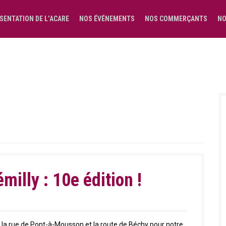
SENTATION DE L’ACARE
NOS ÉVÉNEMENTS
NOS COMMERÇANTS
NO
illy : 10e édition !
re la rue de Pont-à-Mousson et la route de Béchy pour notre