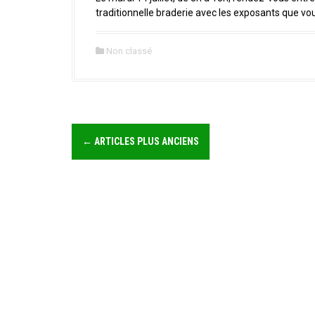
a
traditionnelle braderie avec les exposants que vo
l
Non classé
N
←
ARTICLES PLUS ANCIENS
a
v
i
g
a
t