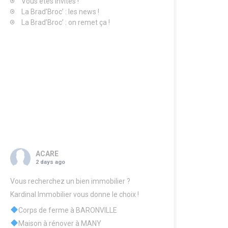
Vous êtes invités !
La Brad’Broc’ : les news !
La Brad’Broc’ : on remet ça !
ACARE
2 days ago
Vous recherchez un bien immobilier ?
Kardinal Immobilier vous donne le choix !
Corps de ferme à BARONVILLE
Maison à rénover à MANY