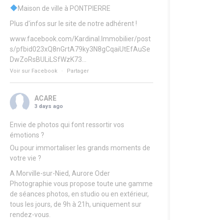
Maison de ville à PONTPIERRE
Plus d'infos sur le site de notre adhérent !
www.facebook.com/Kardinal.Immobilier/post
s/pfbid023xQ8nGrtA79ky3N8gCqaiUtEfAuSe
DwZoRsBULiLSfWzK73...
Voir sur Facebook
·
Partager
ACARE
3 days ago
Envie de photos qui font ressortir vos
émotions ?
Ou pour immortaliser les grands moments de
votre vie ?
A Morville-sur-Nied,
Aurore Oder
Photographie
vous propose toute une gamme
de séances photos, en studio ou en extérieur,
tous les jours, de 9h à 21h, uniquement sur
rendez-vous.