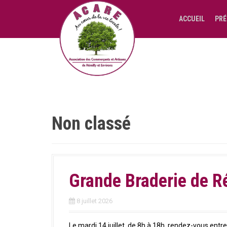
A
l
ACCUEIL
PRÉ
l
e
r
a
u
c
o
n
t
Non classé
e
n
u
p
r
Grande Braderie de Rém
i
n
c
8 juillet 2026
i
p
Le mardi 14 juillet, de 8h à 18h, rendez-vous ent