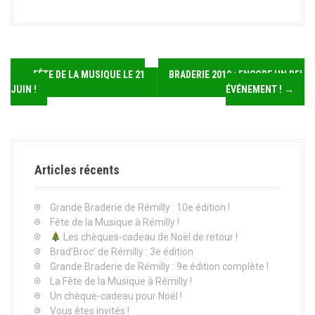
N
←
FÊTE DE LA MUSIQUE LE 21
BRADERIE 2019 : ENCORE UN BEL
JUIN !
ÉVÉNEMENT !
→
a
v
i
Articles récents
g
Grande Braderie de Rémilly : 10e édition !
a
Fête de la Musique à Rémilly !
t
Les chèques-cadeau de Noël de retour !
Brad’Broc’ de Rémilly : 3e édition
i
Grande Braderie de Rémilly : 9e édition complète !
La Fête de la Musique à Rémilly !
o
Un chèque-cadeau pour Noël !
Vous êtes invités !