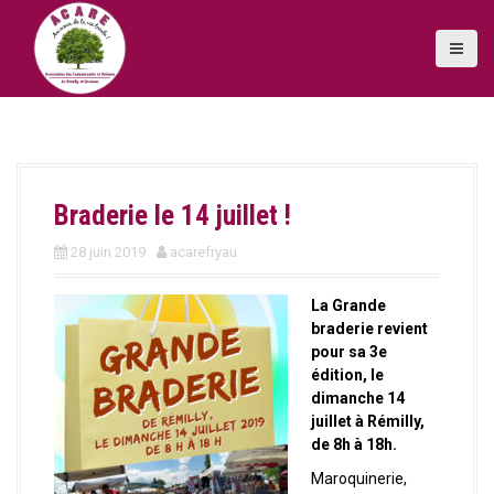
A
l
l
e
r
a
u
c
o
Braderie le 14 juillet !
n
t
28 juin 2019
acarefryau
e
n
La Grande
u
braderie revient
p
pour sa 3e
r
édition, le
i
dimanche 14
n
juillet à Rémilly,
c
de 8h à 18h.
i
p
Maroquinerie,