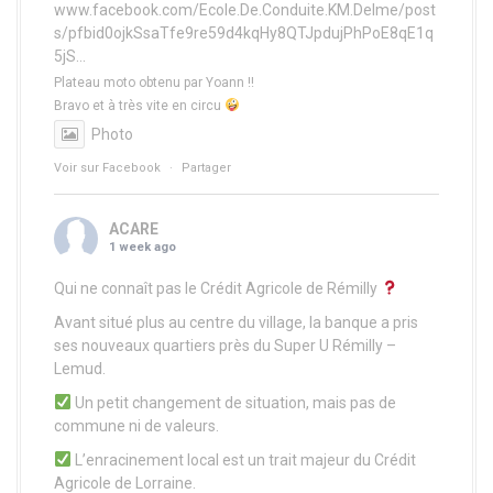
www.facebook.com/Ecole.De.Conduite.KM.Delme/post
s/pfbid0ojkSsaTfe9re59d4kqHy8QTJpdujPhPoE8qE1q
5jS...
Plateau moto obtenu par Yoann !!
Bravo et à très vite en circu
Photo
Voir sur Facebook
·
Partager
ACARE
1 week ago
Qui ne connaît pas le Crédit Agricole de Rémilly
Avant situé plus au centre du village, la banque a pris
ses nouveaux quartiers près du Super U Rémilly –
Lemud.
Un petit changement de situation, mais pas de
commune ni de valeurs.
L’enracinement local est un trait majeur du Crédit
Agricole de Lorraine.