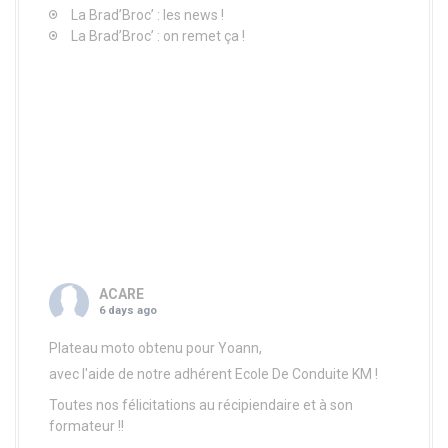
n
La Brad’Broc’ : les news !
La Brad’Broc’ : on remet ça !
d
e
l
'
a
r
t
ACARE
6 days ago
i
Plateau moto obtenu pour Yoann,
c
avec l'aide de notre adhérent
Ecole De Conduite KM
!
l
Toutes nos félicitations au récipiendaire et à son
formateur !!
e